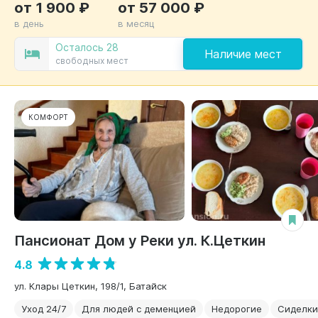
от 1 900 ₽
от 57 000 ₽
в день
в месяц
Осталось 28
Наличие мест
свободных мест
КОМФОРТ
Пансионат Дом у Реки ул. К.Цеткин
4.8
ул. Клары Цеткин, 198/1, Батайск
Уход 24/7
Для людей с деменцией
Недорогие
Сиделки