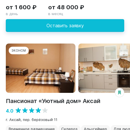
от 1 600 ₽
от 48 000 ₽
в день
в месяц
Оставить заявку
ЭКОНОМ
Пансионат «Уютный дом» Аксай
4.0
г. Аксай, пер. берёзовый 11
Временное размещение
Склероз
Альцгеймер
Для люд