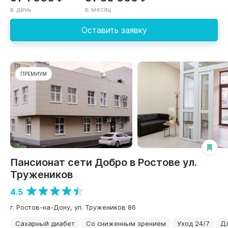
в день
в месяц
Оставить заявку
ПРЕМИУМ
Пансионат сети Добро в Ростове ул.
Тружеников
4.5
г. Ростов-на-Дону, ул. Тружеников 86
Сахарный диабет
Со сниженным зрением
Уход 24/7
Д