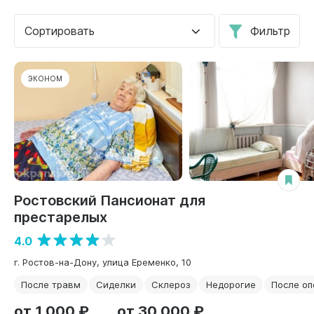
Сортировать
Фильтр
ЭКОНОМ
Ростовский Пансионат для
престарелых
4.0
г. Ростов-на-Дону, улица Еременко, 10
После травм
Сиделки
Склероз
Недорогие
После о
от 1 000 ₽
от 30 000 ₽