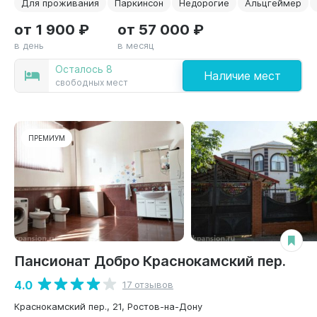
Для проживания
Паркинсон
Недорогие
Альцгеймер
от 1 900 ₽
от 57 000 ₽
в день
в месяц
Осталось 8
Наличие мест
свободных мест
ПРЕМИУМ
Пансионат Добро Краснокамский пер.
4.0
17 отзывов
Краснокамский пер., 21, Ростов-на-Дону