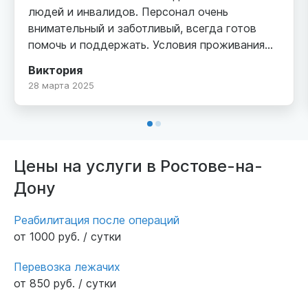
людей и инвалидов. Персонал очень
внимательный и заботливый, всегда готов
помочь и поддержать. Условия проживания
комфортные, а атмосфера домашняя. Мои
Виктория
близкие чувствуют себя здесь в
28 марта 2025
безопасности и получают необходимую
медицинскую помощь. Рекомендую «Добро»
всем, кто ищет достойный уход для своих
родных!
Цены на услуги в Ростове-на-
Дону
Реабилитация после операций
от 1000 руб. / сутки
Перевозка лежачих
от 850 руб. / сутки