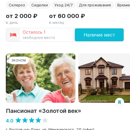
Склероз
Сиделки
Уход 24/7
Для проживания
Време
от 2 000 ₽
от 60 000 ₽
в день
в месяц
Осталось 1
Наличие мест
свободное место
ЭКОНОМ
Пансионат «Золотой век»
4.0
г. Ростов-на-Дону, ул. Менжинского, 2Л (офис)