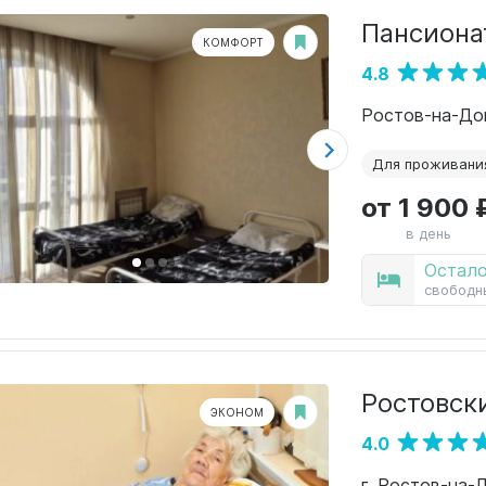
Пансиона
КОМФОРТ
4.8
Ростов-на-Дон
Для проживани
от 1 900 
в день
Остало
свободн
Ростовск
ЭКОНОМ
4.0
г. Ростов-на-