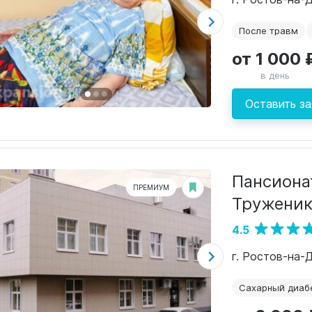
После травм
от 1 000 
в день
Оставить за
Пансионат
ПРЕМИУМ
Труженик
4.5
г. Ростов-на-
Сахарный диаб