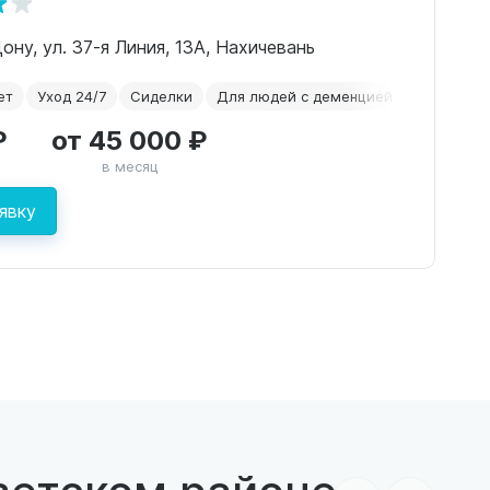
ону, ул. 37-я Линия, 13А, Нахичевань
ет
Уход 24/7
Сиделки
Для людей с деменцией
Временно
₽
от 45 000 ₽
в месяц
явку
ветском районе