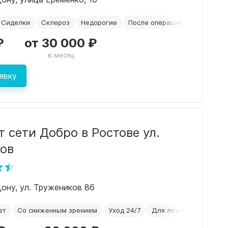
Сиделки
Склероз
Недорогие
После операций
₽
от 30 000 ₽
в месяц
явку
 сети Добро в Ростове ул.
ов
Дону, ул. Тружеников 86
ет
Со сниженным зрением
Уход 24/7
Для лежачих пожилых