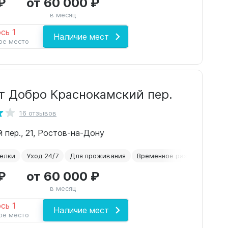
₽
от 60 000 ₽
в месяц
сь 1
Наличие мест
ое место
т Добро Краснокамский пер.
16 отзывов
 пер., 21, Ростов-на-Дону
елки
Уход 24/7
Для проживания
Временное размещение
₽
от 60 000 ₽
в месяц
сь 1
Наличие мест
ое место