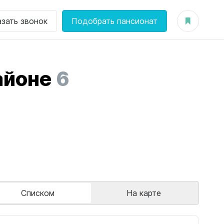
азать звонок
Подобрать пансионат
айоне
6
Списком
На карте