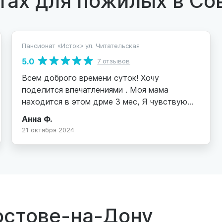
Пансионат «Исток» ул. Читательская
5.0
7 отзывов
Всем доброго времени суток! Хочу
поделится впечатлениями . Моя мама
находится в этом дрме 3 мес, Я чувствую
спокойствие и безопасность, мама всегда
Анна Ф.
чисто одета, помыта, накормлена.
21 октября 2024
Внимательное отношение всех сотрудников,
отдельнре спасибо повару, всегда очень
вкусно пахнет на кухне, Анна Николаевна!
Спасибо огромное за ваше участие! Вы
всегда на связи, готовы ответить на все
вопросы и решить все проблемные моменты.
остове-на-Дону
Валентина. Татьяна , Елена и все сотрудницы
- огромная благодарность за ваш труд!