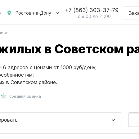
+7 (863) 303-37-79
Зак
Ростов-на-Дону
х
с 9:00 до 21:00
айон
жилых в Советском р
 6 адресов с ценами от 1000 руб/день;
особенностям;
х в Советском районе.
средняя оценка
ировать