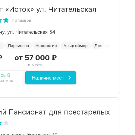
т «Исток» ул. Читательская
7 отзывов
у, ул. Читательская 54
я
Паркинсон
Недорогие
Альцгеймер
Для людей с демен
₽
от 57 000 ₽
в месяц
сь 8
Наличие мест
ых мест
ий Пансионат для престарелых
Дону, улица Еременко, 10