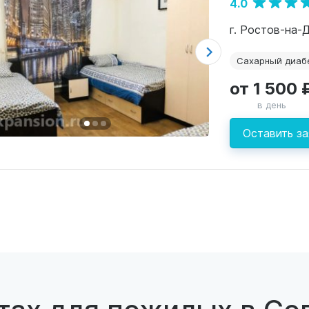
4.0
г. Ростов-на-Д
Сахарный диаб
от 1 500 
в день
Оставить за
тах для пожилых в Со