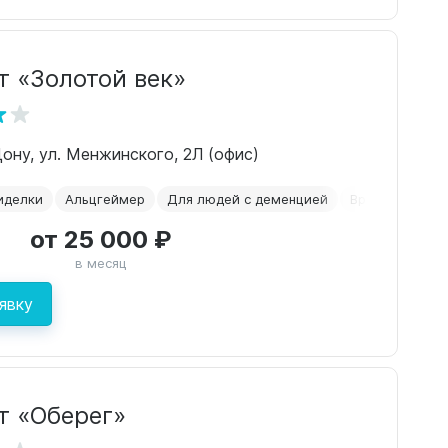
т «Золотой век»
Дону, ул. Менжинского, 2Л (офис)
иделки
Альцгеймер
Для людей с деменцией
Временное ра
от 25 000 ₽
в месяц
явку
т «Оберег»