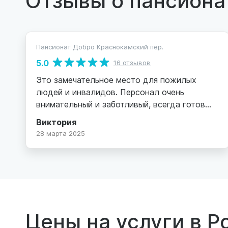
Пансионат Добро Краснокамский пер.
5.0
16 отзывов
Это замечательное место для пожилых
людей и инвалидов. Персонал очень
внимательный и заботливый, всегда готов
помочь и поддержать. Условия проживания
Виктория
комфортные, а атмосфера домашняя. Мои
28 марта 2025
близкие чувствуют себя здесь в
безопасности и получают необходимую
медицинскую помощь. Рекомендую «Добро»
всем, кто ищет достойный уход для своих
родных!
Цены на услуги в Р