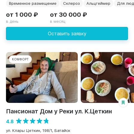
Временное размещение
Склероз
Альцгеймер
Для люд
от 1 000 ₽
от 30 000 ₽
в день
в месяц
Оставить заявку
КОМФОРТ
Пансионат Дом у Реки ул. К.Цеткин
4.8
ул. Клары Цеткин, 198/1, Батайск