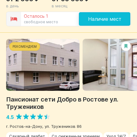
в день
в месяц
Осталось 1
Наличие мест
свободное место
РЕКОМЕНДУЕМ
Пансионат сети Добро в Ростове ул.
Тружеников
4.5
г. Ростов-на-Дону, ул. Тружеников 86
Сахарный диабет
Со сниженным зрением
Уход 24/7
Д