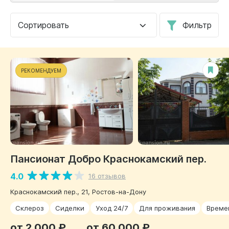
Сортировать
Фильтр
РЕКОМЕНДУЕМ
Пансионат Добро Краснокамский пер.
4.0
16 отзывов
Краснокамский пер., 21, Ростов-на-Дону
Склероз
Сиделки
Уход 24/7
Для проживания
Време
от 2 000 ₽
от 60 000 ₽