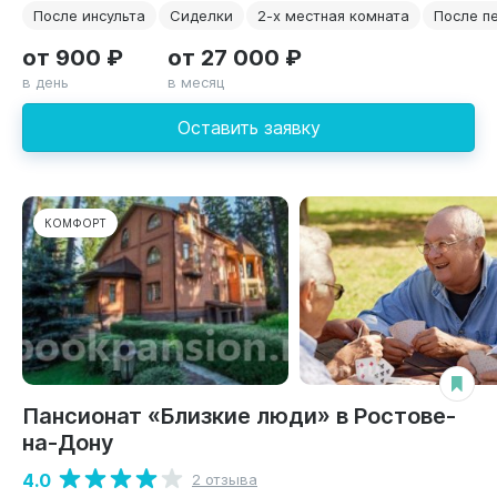
После инсульта
Сиделки
2-х местная комната
После п
от 900 ₽
от 27 000 ₽
в день
в месяц
Оставить заявку
КОМФОРТ
Пансионат «Близкие люди» в Ростове-
на-Дону
4.0
2 отзыва