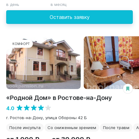
в день
в месяц
Оставить заявку
КОМФОРТ
«Родной Дом» в Ростове-на-Дону
4.0
г. Ростов-на-Дону, улица Обороны 42 Б
После инсульта
Со сниженным зрением
После травм
А
от 1 000 ₽
от 30 000 ₽