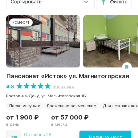
Сортировать
Фильтр
КОМФОРТ
Пансионат «Исток» ул. Магнитогорская
4.8
8 отзывов
Ростов-на-Дону, ул. Магнитогорская 1Б
После инсульта
Временное размещение
Для лежачих по
от 1 900 ₽
от 57 000 ₽
в день
в месяц
Осталось 28
Наличие мест