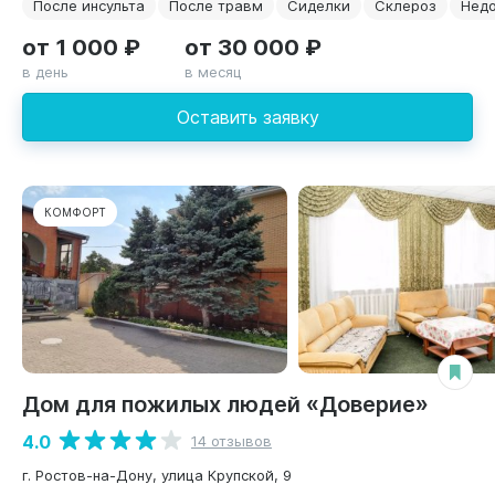
После инсульта
После травм
Сиделки
Склероз
Нед
от 1 000 ₽
от 30 000 ₽
в день
в месяц
Оставить заявку
КОМФОРТ
Дом для пожилых людей «Доверие»
4.0
14 отзывов
г. Ростов-на-Дону, улица Крупской, 9