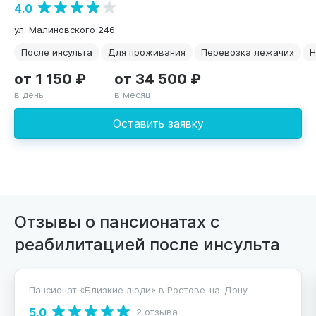
4.0
ул. Малиновского 246
После инсульта
Для проживания
Перевозка лежачих
Н
от 1 150 ₽
от 34 500 ₽
в день
в месяц
Оставить заявку
Отзывы о пансионатах с
реабилитацией после инсульта
Пансионат «Близкие люди» в Ростове-на-Дону
5.0
2 отзыва