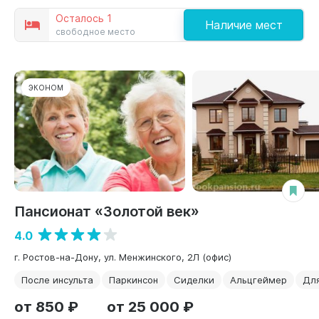
Осталось 1
Наличие мест
свободное место
ЭКОНОМ
Пансионат «Золотой век»
4.0
г. Ростов-на-Дону, ул. Менжинского, 2Л (офис)
После инсульта
Паркинсон
Сиделки
Альцгеймер
Для
от 850 ₽
от 25 000 ₽