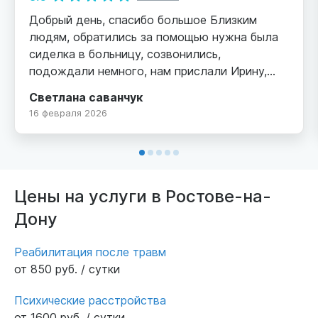
Добрый день, спасибо большое Близким
людям, обратились за помощью нужна была
сиделка в больницу, созвонились,
подождали немного, нам прислали Ирину,
девушка приехала мы все объяснили и она
Светлана саванчук
осталась в больнице, ухаживала хорошо, все
16 февраля 2026
выполняла добросовестно, спасибо, по
рекомендую вас своим друзьям если
понадобиться
Цены на услуги в Ростове-на-
Дону
Реабилитация после травм
от 850 руб. / сутки
Психические расстройства
от 1600 руб. / сутки