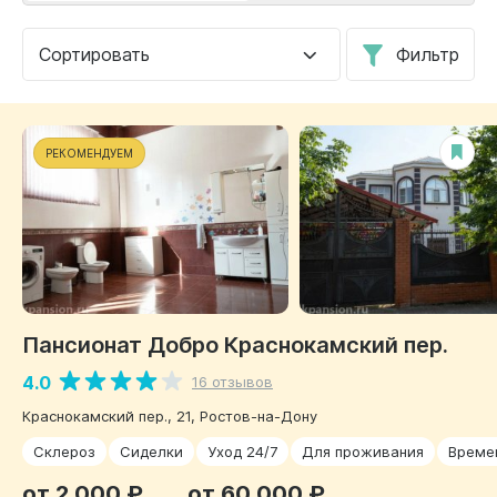
Сортировать
Фильтр
РЕКОМЕНДУЕМ
Пансионат Добро Краснокамский пер.
4.0
16 отзывов
Краснокамский пер., 21, Ростов-на-Дону
Склероз
Сиделки
Уход 24/7
Для проживания
Време
от 2 000 ₽
от 60 000 ₽