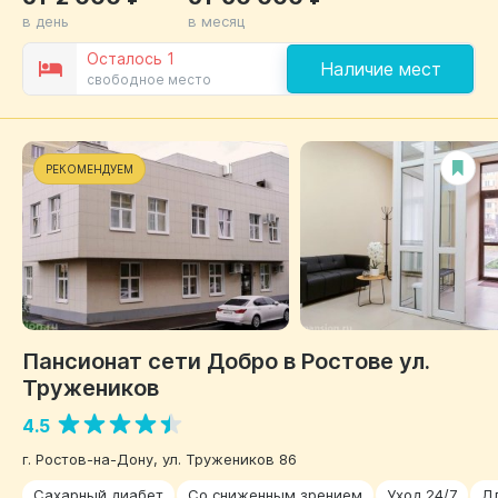
в день
в месяц
Осталось 1
Наличие мест
свободное место
РЕКОМЕНДУЕМ
Пансионат сети Добро в Ростове ул.
Тружеников
4.5
г. Ростов-на-Дону, ул. Тружеников 86
Сахарный диабет
Со сниженным зрением
Уход 24/7
Д