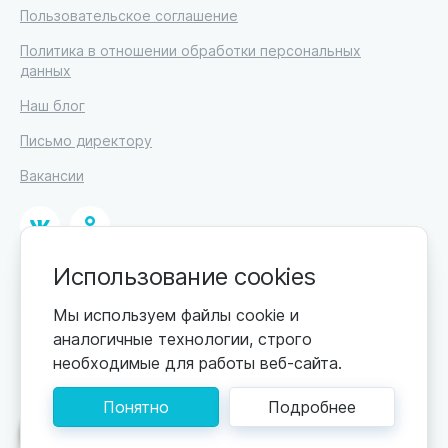
Пользовательское соглашение
Политика в отношении обработки персональных
данных
Наш блог
Письмо директору
Вакансии
Использование cookies
© 2026
ИП Высоцкий Дмитрий Петрович, ИНН 233610721148
Мы используем файлы cookie и
аналогичные технологии, строго
0+
Цены обновляются по мере поступления новой
необходимые для работы веб-сайта.
информации. Точную стоимость уточняйте у
пансионата. Информация, предоставленная на сайте,
Понятно
Подробнее
не может быть использована для постановки
диагноза, назначения лечения и не заменяет прием
Поможем подобрать пансионат
врача.