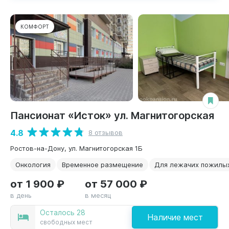
КОМФОРТ
Пансионат «Исток» ул. Магнитогорская
4.8
8 отзывов
Ростов-на-Дону, ул. Магнитогорская 1Б
Онкология
Временное размещение
Для лежачих пожилы
от 1 900 ₽
от 57 000 ₽
в день
в месяц
Осталось 28
Наличие мест
свободных мест