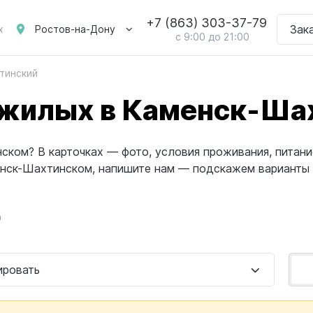
+7 (863) 303-37-79
Зак
Ростов-на-Дону
х
с 9:00 до 21:00
тинский
ожилых в Каменск-Ша
ком? В карточках — фото, условия проживания, питание
енск-Шахтинском, напишите нам — подскажем варианты
а
ировать