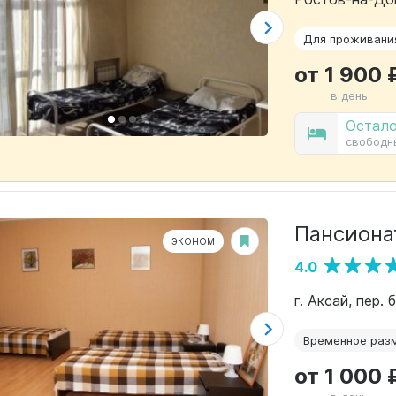
Для проживани
от 1 900 
в день
Остало
свободн
Пансиона
ЭКОНОМ
4.0
г. Аксай, пер.
Временное раз
от 1 000 