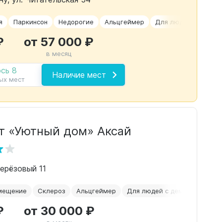
я
Паркинсон
Недорогие
Альцгеймер
Для людей с демен
₽
от 57 000 ₽
в месяц
сь 8
Наличие мест
ых мест
т «Уютный дом» Аксай
 берёзовый 11
мещение
Склероз
Альцгеймер
Для людей с деменцией
О
₽
от 30 000 ₽