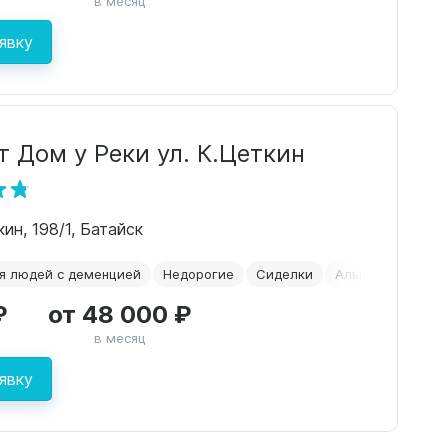
в месяц
явку
 Дом у Реки ул. К.Цеткин
ин, 198/1, Батайск
я людей с деменцией
Недорогие
Сиделки
Альцгеймер
₽
от 48 000 ₽
в месяц
явку