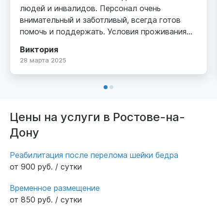
людей и инвалидов. Персонал очень
внимательный и заботливый, всегда готов
помочь и поддержать. Условия проживания
комфортные, а атмосфера домашняя. Мои
Виктория
близкие чувствуют себя здесь в
28 марта 2025
безопасности и получают необходимую
медицинскую помощь. Рекомендую «Добро»
всем, кто ищет достойный уход для своих
родных!
Цены на услуги в Ростове-на-
Дону
Реабилитация после перелома шейки бедра
от 900 руб. / сутки
Временное размещение
от 850 руб. / сутки