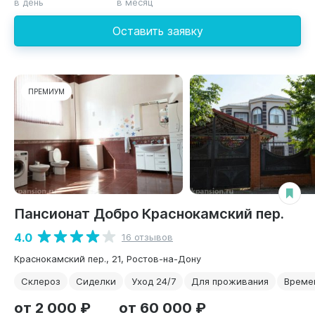
в день
в месяц
Оставить заявку
ПРЕМИУМ
Пансионат Добро Краснокамский пер.
4.0
16 отзывов
Краснокамский пер., 21, Ростов-на-Дону
Склероз
Сиделки
Уход 24/7
Для проживания
Време
от 2 000 ₽
от 60 000 ₽