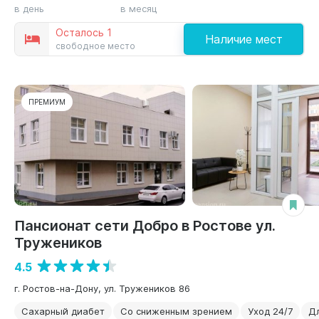
в день
в месяц
Осталось 1
Наличие мест
свободное место
ПРЕМИУМ
Пансионат сети Добро в Ростове ул.
Тружеников
4.5
г. Ростов-на-Дону, ул. Тружеников 86
Сахарный диабет
Со сниженным зрением
Уход 24/7
Д