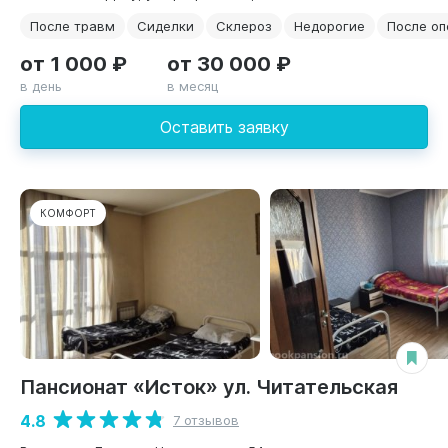
После травм
Сиделки
Склероз
Недорогие
После о
от 1 000 ₽
от 30 000 ₽
в день
в месяц
Оставить заявку
КОМФОРТ
Пансионат «Исток» ул. Читательская
4.8
7 отзывов