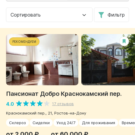
Сортировать
Фильтр
РЕКОМЕНДУЕМ
Пансионат Добро Краснокамский пер.
4.0
17 отзывов
Краснокамский пер., 21, Ростов-на-Дону
Склероз
Сиделки
Уход 24/7
Для проживания
Време
от 2 000 ₽
от 60 000 ₽