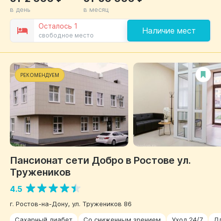
в день
в месяц
Осталось 1
Наличие мест
свободное место
РЕКОМЕНДУЕМ
Пансионат сети Добро в Ростове ул.
Тружеников
4.5
г. Ростов-на-Дону, ул. Тружеников 86
Сахарный диабет
Со сниженным зрением
Уход 24/7
Д