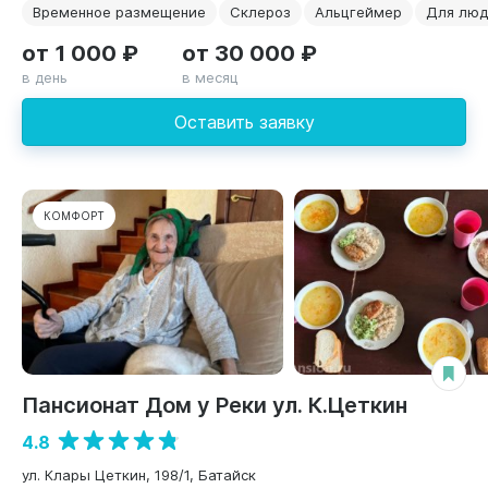
Временное размещение
Склероз
Альцгеймер
Для люд
от 1 000 ₽
от 30 000 ₽
в день
в месяц
Оставить заявку
КОМФОРТ
Пансионат Дом у Реки ул. К.Цеткин
4.8
ул. Клары Цеткин, 198/1, Батайск