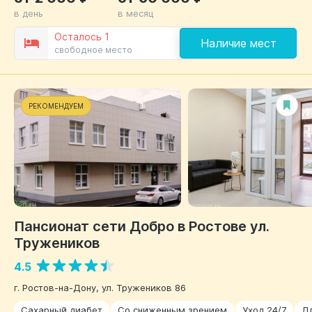
в день
в месяц
Осталось 1
Наличие мест
свободное место
РЕКОМЕНДУЕМ
Пансионат сети Добро в Ростове ул.
Тружеников
4.5
г. Ростов-на-Дону, ул. Тружеников 86
Сахарный диабет
Со сниженным зрением
Уход 24/7
Д