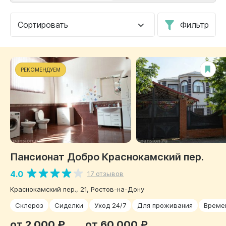
Сортировать
Фильтр
РЕКОМЕНДУЕМ
Пансионат Добро Краснокамский пер.
4.0
17 отзывов
Краснокамский пер., 21, Ростов-на-Дону
Склероз
Сиделки
Уход 24/7
Для проживания
Време
от 2 000 ₽
от 60 000 ₽