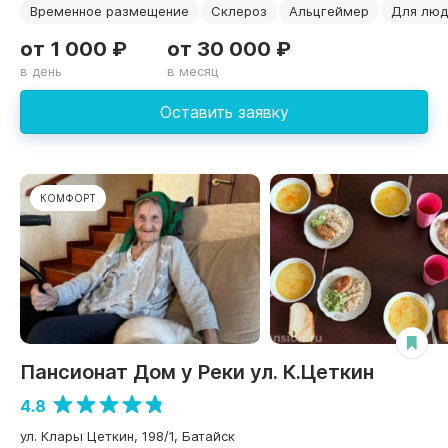
Временное размещение
Склероз
Альцгеймер
Для люд
от 1 000 ₽
от 30 000 ₽
в день
в месяц
Оставить заявку
КОМФОРТ
Пансионат Дом у Реки ул. К.Цеткин
4.8
ул. Клары Цеткин, 198/1, Батайск