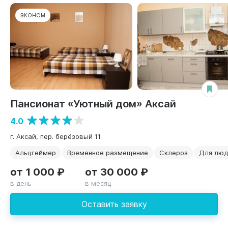
ЭКОНОМ
Пансионат «Уютный дом» Аксай
4.0
г. Аксай, пер. берёзовый 11
Альцгеймер
Временное размещение
Склероз
Для люд
от 1 000 ₽
от 30 000 ₽
в день
в месяц
Оставить заявку