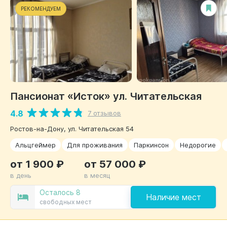
РЕКОМЕНДУЕМ
Пансионат «Исток» ул. Читательская
4.8
7 отзывов
Ростов-на-Дону, ул. Читательская 54
Альцгеймер
Для проживания
Паркинсон
Недорогие
от 1 900 ₽
от 57 000 ₽
в день
в месяц
Осталось 8
Наличие мест
свободных мест