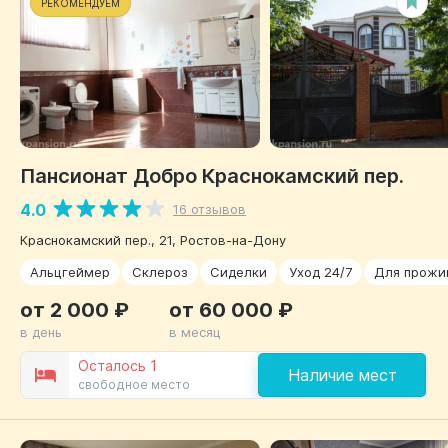
РЕКОМЕНДУЕМ
Пансионат Добро Краснокамский пер.
4.0
16 отзывов
Краснокамский пер., 21, Ростов-на-Дону
Альцгеймер
Склероз
Сиделки
Уход 24/7
Для прожи
от 2 000 ₽
от 60 000 ₽
в день
в месяц
Осталось 1
Наличие мест
свободное место