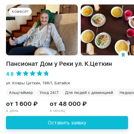
КОМФОРТ
Пансионат Дом у Реки ул. К.Цеткин
4.8
ул. Клары Цеткин, 198/1, Батайск
Альцгеймер
Уход 24/7
Для людей с деменцией
Недоро
от 1 600 ₽
от 48 000 ₽
в день
в месяц
Оставить заявку