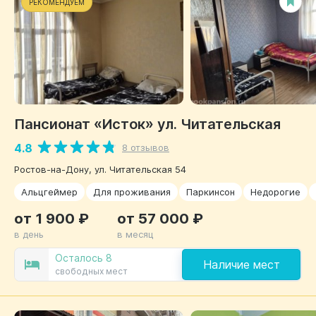
РЕКОМЕНДУЕМ
Пансионат «Исток» ул. Читательская
4.8
8 отзывов
Ростов-на-Дону, ул. Читательская 54
Альцгеймер
Для проживания
Паркинсон
Недорогие
от 1 900 ₽
от 57 000 ₽
в день
в месяц
Осталось 8
Наличие мест
свободных мест