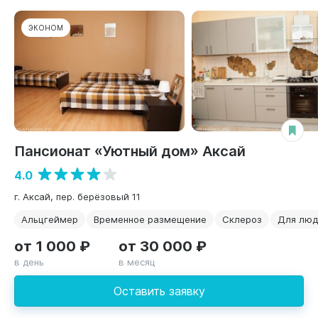
ЭКОНОМ
Пансионат «Уютный дом» Аксай
4.0
г. Аксай, пер. берёзовый 11
Альцгеймер
Временное размещение
Склероз
Для люд
от 1 000 ₽
от 30 000 ₽
в день
в месяц
Оставить заявку