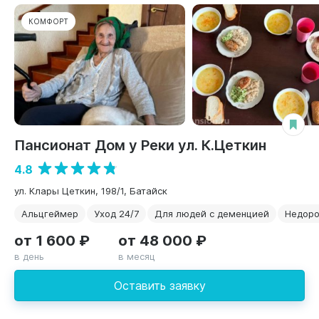
КОМФОРТ
Пансионат Дом у Реки ул. К.Цеткин
4.8
ул. Клары Цеткин, 198/1, Батайск
Альцгеймер
Уход 24/7
Для людей с деменцией
Недоро
от 1 600 ₽
от 48 000 ₽
в день
в месяц
Оставить заявку