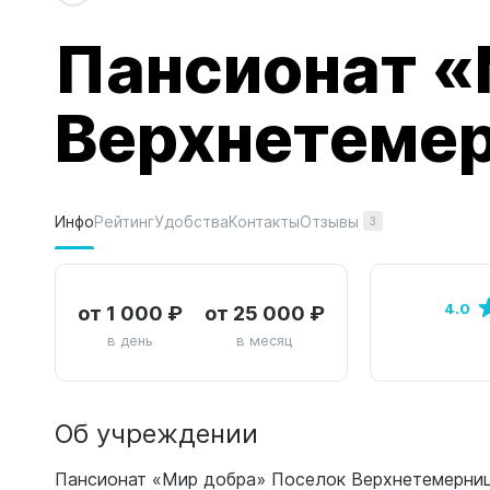
Пансионат «
Верхнетеме
Отзывы
Инфо
Рейтинг
Удобства
Контакты
3
от 1 000 ₽
от 25 000 ₽
4.0
в день
в месяц
Об учреждении
Пансионат «Мир добра» Поселок Верхнетемерниц