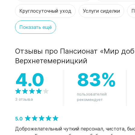
Круглосуточный уход
Услуги сиделки
П
Показать ещё
Отзывы про Пансионат «Мир доб
Верхнетемерницкий
4.0
83%
пользователей
3 отзыва
рекомендует
5.0
Доброжелательный чуткий персонал, чистота, б