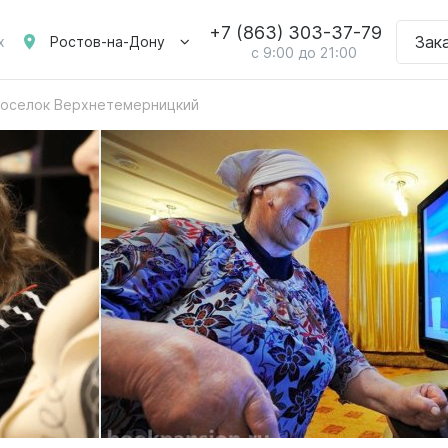
+7 (863) 303-37-79
Зак
Ростов-на-Дону
х
с 9:00 до 21:00
Поселок Верхнетемерницкий