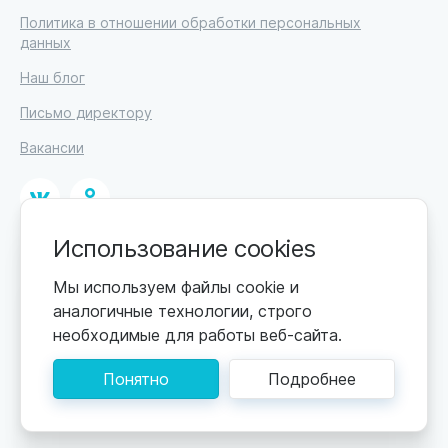
Политика в отношении обработки персональных
данных
Наш блог
Письмо директору
Вакансии
Использование cookies
© 2026
ИП Высоцкий Дмитрий Петрович, ИНН 233610721148
Мы используем файлы cookie и
аналогичные технологии, строго
0+
Цены обновляются по мере поступления новой
необходимые для работы веб-сайта.
информации. Точную стоимость уточняйте у
пансионата. Информация, предоставленная на сайте,
Понятно
Подробнее
не может быть использована для постановки
диагноза, назначения лечения и не заменяет прием
врача.