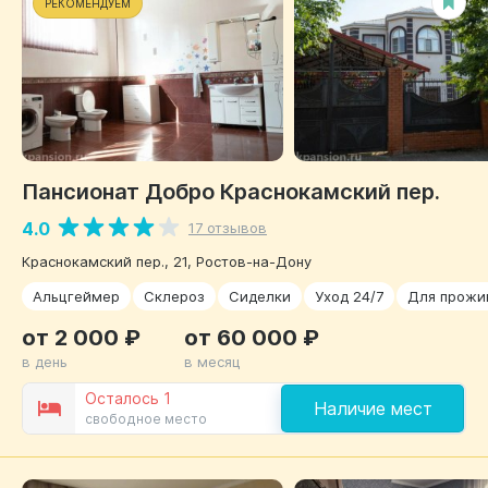
РЕКОМЕНДУЕМ
Пансионат Добро Краснокамский пер.
4.0
17 отзывов
Краснокамский пер., 21, Ростов-на-Дону
Альцгеймер
Склероз
Сиделки
Уход 24/7
Для прожи
от 2 000 ₽
от 60 000 ₽
в день
в месяц
Осталось 1
Наличие мест
свободное место