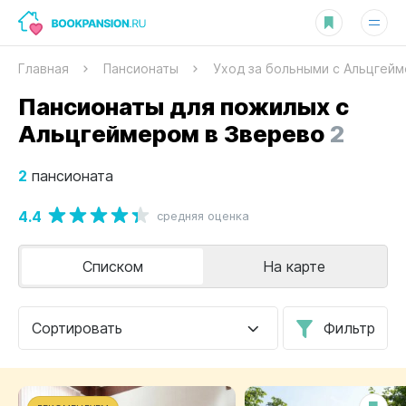
Главная
Пансионаты
Уход за больными с Альцгей
Пансионаты для пожилых с
Альцгеймером в Зверево
2
2
пансионата
4.4
средняя оценка
Списком
На карте
Сортировать
Фильтр