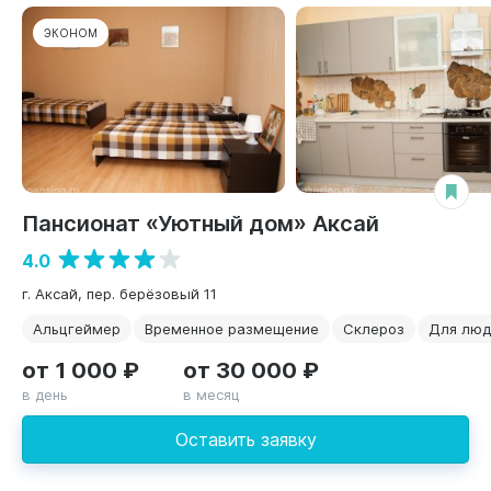
ЭКОНОМ
Пансионат «Уютный дом» Аксай
4.0
г. Аксай, пер. берёзовый 11
Альцгеймер
Временное размещение
Склероз
Для люд
от 1 000 ₽
от 30 000 ₽
в день
в месяц
Оставить заявку