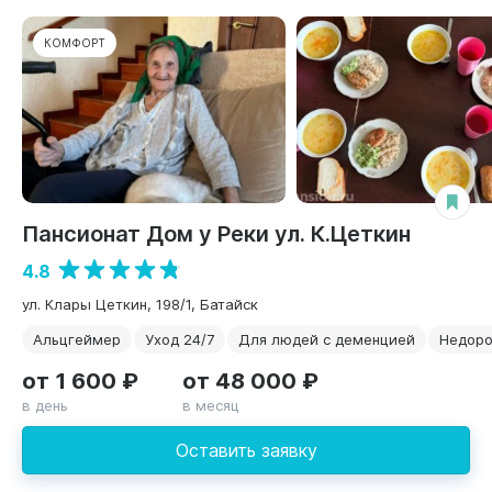
КОМФОРТ
Пансионат Дом у Реки ул. К.Цеткин
4.8
ул. Клары Цеткин, 198/1, Батайск
Альцгеймер
Уход 24/7
Для людей с деменцией
Недоро
от 1 600 ₽
от 48 000 ₽
в день
в месяц
Оставить заявку