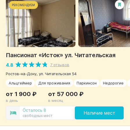
РЕКОМЕНДУЕМ
Пансионат «Исток» ул. Читательская
4.8
7 отзывов
Ростов-на-Дону, ул. Читательская 54
Альцгеймер
Для проживания
Паркинсон
Недорогие
от 1 900 ₽
от 57 000 ₽
в день
в месяц
Осталось 8
Наличие мест
свободных мест