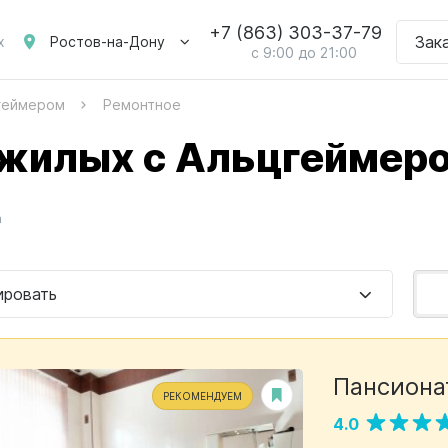
+7 (863) 303-37-79
Зак
Ростов-на-Дону
х
с 9:00 до 21:00
цгеймером
Ремонтное
ожилых с Альцгеймеро
а
ировать
Пансиона
РЕКОМЕНДУЕМ
4.0