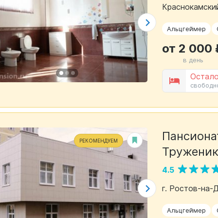
Краснокамский
Альцгеймер
от 2 000 
в день
Остало
свободн
Пансионат
РЕКОМЕНДУЕМ
Труженик
4.5
г. Ростов-на-
Альцгеймер