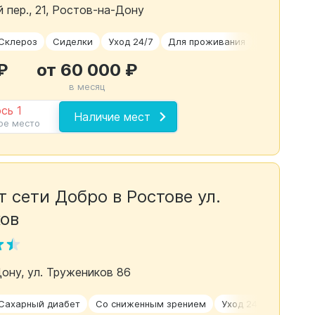
 пер., 21, Ростов-на-Дону
Склероз
Сиделки
Уход 24/7
Для проживания
Временное
₽
от 60 000 ₽
в месяц
сь 1
Наличие мест
ое место
 сети Добро в Ростове ул.
ов
Дону, ул. Тружеников 86
Сахарный диабет
Со сниженным зрением
Уход 24/7
Для ле