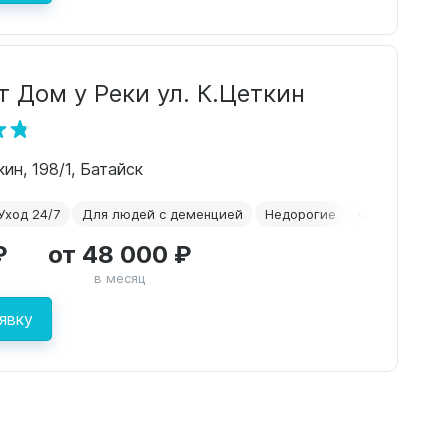
 Дом у Реки ул. К.Цеткин
ин, 198/1, Батайск
Уход 24/7
Для людей с деменцией
Недорогие
Сиделки
₽
от 48 000 ₽
в месяц
явку