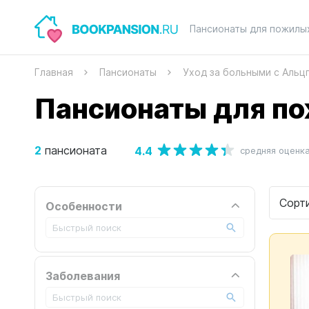
Пансионаты для пожилы
Главная
Пансионаты
Уход за больными с Аль
Пансионаты для п
2
4.4
пансионата
средняя оценк
Сорт
Особенности
Заболевания