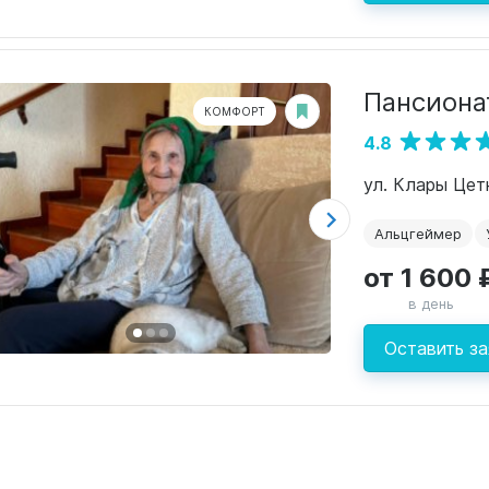
Пансионат
КОМФОРТ
4.8
ул. Клары Цетк
Альцгеймер
от 1 600 
в день
Оставить за