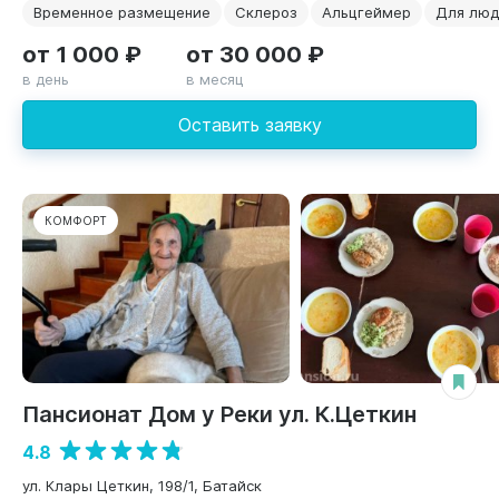
Временное размещение
Склероз
Альцгеймер
Для люд
от 1 000 ₽
от 30 000 ₽
в день
в месяц
Оставить заявку
КОМФОРТ
Пансионат Дом у Реки ул. К.Цеткин
4.8
ул. Клары Цеткин, 198/1, Батайск