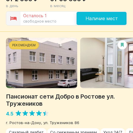
в день
в месяц
Осталось 1
Наличие мест
свободное место
РЕКОМЕНДУЕМ
Пансионат сети Добро в Ростове ул.
Тружеников
4.5
г. Ростов-на-Дону, ул. Тружеников 86
Сахарный диабет
Со сниженным зрением
Уход 24/7
Д