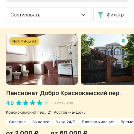
Сортировать
Фильтр
РЕКОМЕНДУЕМ
Пансионат Добро Краснокамский пер.
4.0
16 отзывов
Краснокамский пер., 21, Ростов-на-Дону
Склероз
Сиделки
Уход 24/7
Для проживания
Време
от 2 000 ₽
от 60 000 ₽