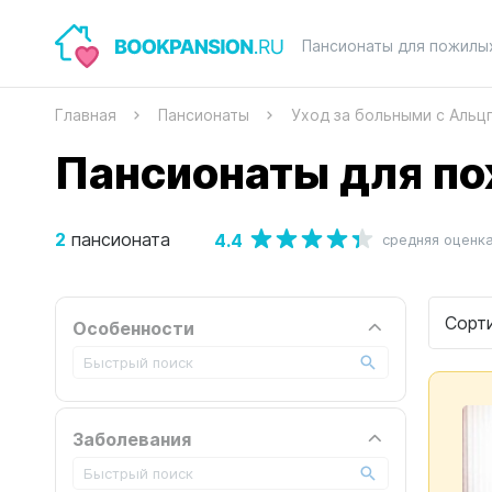
Пансионаты для пожилы
Главная
Пансионаты
Уход за больными с Аль
Пансионаты для п
2
4.4
пансионата
средняя оценк
Сорт
Особенности
Заболевания