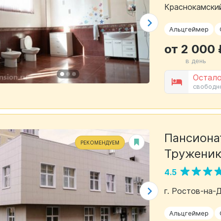
Краснокамский
Альцгеймер
от 2 000 
в день
Остало
свободн
Пансионат
РЕКОМЕНДУЕМ
Труженик
4.5
г. Ростов-на-
Альцгеймер