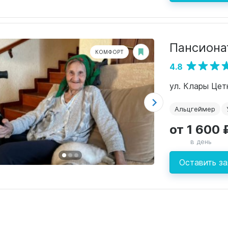
Пансионат
КОМФОРТ
4.8
ул. Клары Цетк
Альцгеймер
от 1 600 
в день
Оставить за