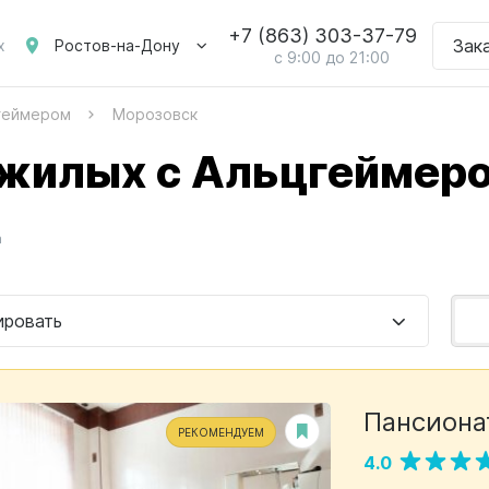
+7 (863) 303-37-79
Зак
Ростов-на-Дону
х
с 9:00 до 21:00
цгеймером
Морозовск
ожилых с Альцгеймеро
а
ировать
Пансиона
РЕКОМЕНДУЕМ
4.0