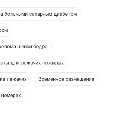
за больными сахарным диабетом
ром
релома шейки бедра
аты для лежачих пожилых
ка лежачих
Временное размещение
 номерах