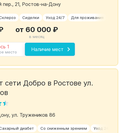
 пер., 21, Ростов-на-Дону
Склероз
Сиделки
Уход 24/7
Для проживания
Временное
₽
от 60 000 ₽
в месяц
сь 1
Наличие мест
ое место
 сети Добро в Ростове ул.
ов
Дону, ул. Тружеников 86
Сахарный диабет
Со сниженным зрением
Уход 24/7
Для ле