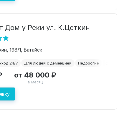
 Дом у Реки ул. К.Цеткин
ин, 198/1, Батайск
Уход 24/7
Для людей с деменцией
Недорогие
Сиделки
₽
от 48 000 ₽
в месяц
явку