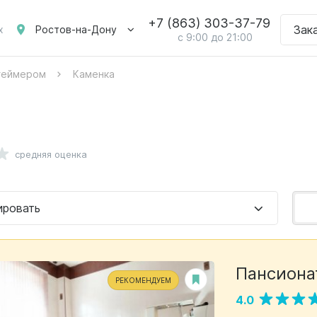
+7 (863) 303-37-79
Зак
Ростов-на-Дону
х
с 9:00 до 21:00
цгеймером
Каменка
средняя оценка
ировать
Пансиона
РЕКОМЕНДУЕМ
4.0