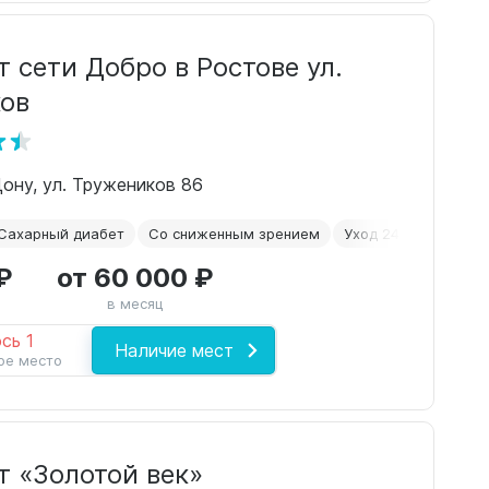
 сети Добро в Ростове ул.
ов
Дону, ул. Тружеников 86
Сахарный диабет
Со сниженным зрением
Уход 24/7
Для ле
₽
от 60 000 ₽
в месяц
сь 1
Наличие мест
ое место
т «Золотой век»