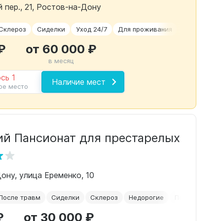
 пер., 21, Ростов-на-Дону
Склероз
Сиделки
Уход 24/7
Для проживания
Временное
₽
от 60 000 ₽
в месяц
сь 1
Наличие мест
ое место
ий Пансионат для престарелых
Дону, улица Еременко, 10
После травм
Сиделки
Склероз
Недорогие
После операц
₽
от 30 000 ₽