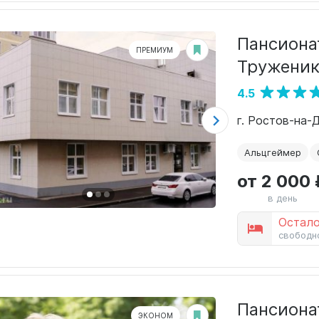
Пансионат
ПРЕМИУМ
Труженик
4.5
г. Ростов-на-
Альцгеймер
от 2 000 
в день
Остало
свободн
Пансиона
ЭКОНОМ