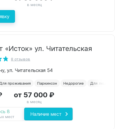
в месяц
явку
т «Исток» ул. Читательская
8 отзывов
у, ул. Читательская 54
Для проживания
Паркинсон
Недорогие
Для людей с демен
₽
от 57 000 ₽
в месяц
сь 8
Наличие мест
ых мест