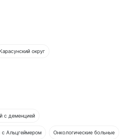
Карасунский округ
й с деменцией
 с Альцгеймером
Онкологические больные