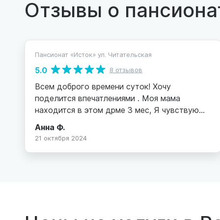
Отзывы о пансиона
Пансионат «Исток» ул. Читательская
5.0
8 отзывов
Всем доброго времени суток! Хочу
поделится впечатлениями . Моя мама
находится в этом дрме 3 мес, Я чувствую
спокойствие и безопасность, мама всегда
Анна Ф.
чисто одета, помыта, накормлена.
21 октября 2024
Внимательное отношение всех сотрудников,
отдельнре спасибо повару, всегда очень
вкусно пахнет на кухне, Анна Николаевна!
Спасибо огромное за ваше участие! Вы
всегда на связи, готовы ответить на все
вопросы и решить все проблемные моменты.
Валентина. Татьяна , Елена и все сотрудницы