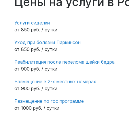
Цены на услуги в Р
- огромная благодарность за ваш труд!
Сергей Анатольевич- вам спасибо и
благодарнрсть за труд внимание заботу о
Услуги сиделки
ваших пациентах!
от 850 руб. / сутки
Уход при болезни Паркинсон
от 850 руб. / сутки
Реабилитация после перелома шейки бедра
от 900 руб. / сутки
Размещение в 2-х местных номерах
от 900 руб. / сутки
Размещение по гос программе
от 1000 руб. / сутки