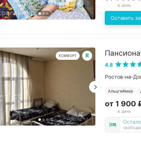
в день
Оставить за
Пансиона
КОМФОРТ
4.8
Ростов-на-Дон
Альцгеймер
от 1 900 
в день
Остало
свободн