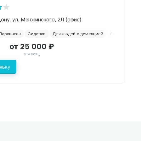
Дону, ул. Менжинского, 2Л (офис)
Паркинсон
Сиделки
Для людей с деменцией
Временное ра
от 25 000 ₽
в месяц
явку