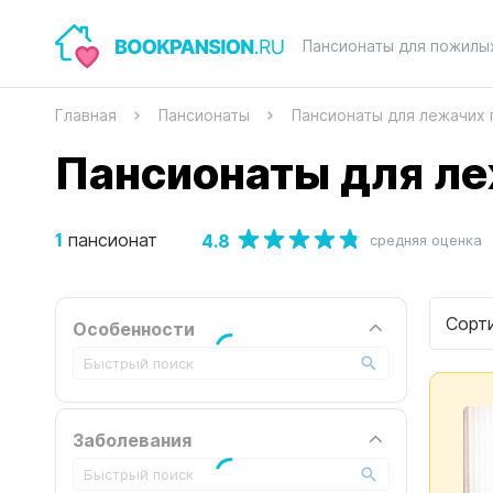
Пансионаты для пожилы
Главная
Пансионаты
Пансионаты для лежачих
Пансионаты для ле
1
4.8
пансионат
средняя оценка
Сорт
Особенности
Заболевания