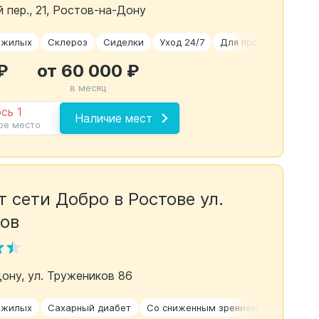
 пер., 21, Ростов-на-Дону
ожилых
Склероз
Сиделки
Уход 24/7
Для проживания
₽
от 60 000 ₽
в месяц
сь 1
Наличие мест
ое место
 сети Добро в Ростове ул.
ов
Дону, ул. Тружеников 86
ожилых
Сахарный диабет
Со сниженным зрением
Уход 24/7