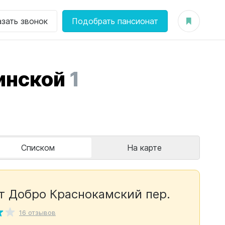
азать звонок
Подобрать пансионат
инской
1
Списком
На карте
т Добро Краснокамский пер.
16 отзывов