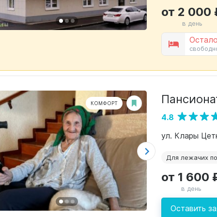
от 2 000 
в день
Остало
свободн
Пансионат
КОМФОРТ
4.8
ул. Клары Цетк
Для лежачих п
от 1 600 
в день
Оставить за