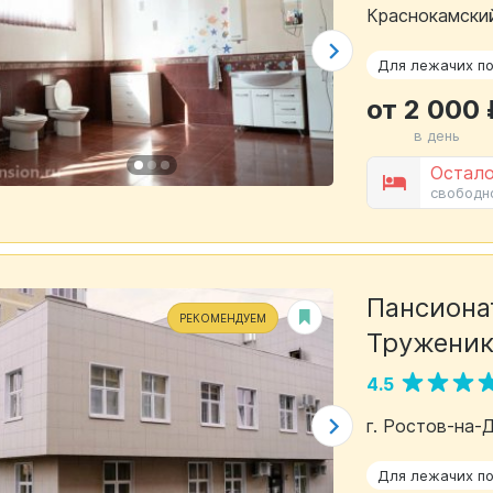
Краснокамский
Для лежачих п
от 2 000 
в день
Остало
свободн
Пансионат
РЕКОМЕНДУЕМ
Труженик
4.5
г. Ростов-на-
Для лежачих п