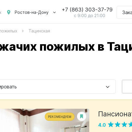
+7 (863) 303-37-79
Зак
Ростов-на-Дону
х
с 9:00 до 21:00
 пожилых
Тацинская
жачих пожилых в Тац
ировать
Пансиона
РЕКОМЕНДУЕМ
4.0