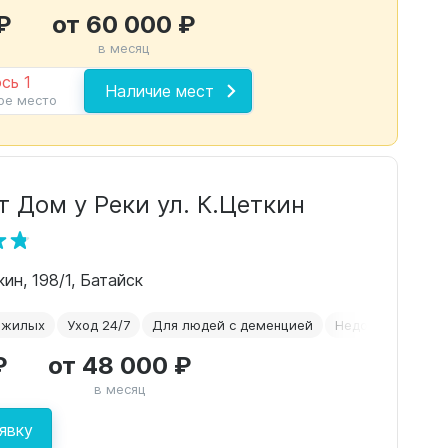
₽
от 60 000 ₽
в месяц
сь 1
Наличие мест
ое место
 Дом у Реки ул. К.Цеткин
ин, 198/1, Батайск
ожилых
Уход 24/7
Для людей с деменцией
Недорогие
Си
₽
от 48 000 ₽
в месяц
явку