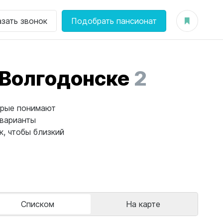
азать звонок
Подобрать пансионат
 Волгодонске
2
орые понимают
 варианты
, чтобы близкий
Списком
На карте