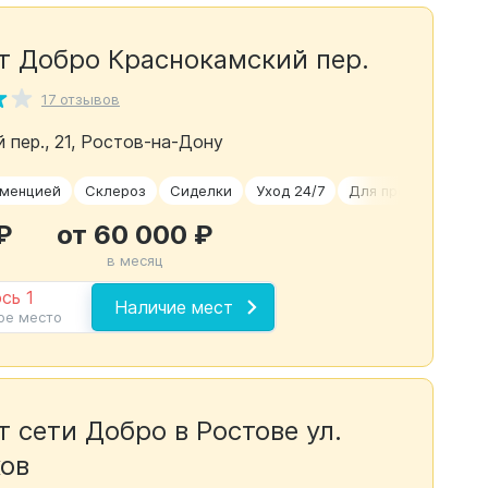
т Добро Краснокамский пер.
17 отзывов
 пер., 21, Ростов-на-Дону
еменцией
Склероз
Сиделки
Уход 24/7
Для проживания
₽
от 60 000 ₽
в месяц
сь 1
Наличие мест
ое место
 сети Добро в Ростове ул.
ов