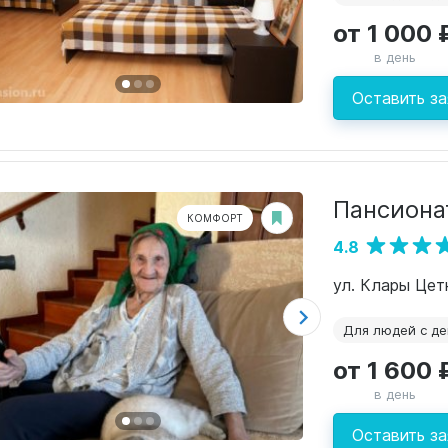
от 1 000 
в день
Оставить за
Пансионат
КОМФОРТ
4.8
ул. Клары Цетк
Для людей с д
от 1 600 
в день
Оставить за