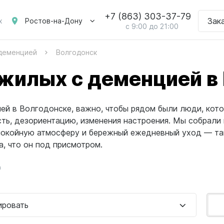
+7 (863) 303-37-79
Зак
Ростов-на-Дону
х
с 9:00 до 21:00
 деменцией
Волгодонск
жилых с деменцией в
ей в Волгодонске, важно, чтобы рядом были люди, кот
сть, дезориентацию, изменения настроения. Мы собрали
спокойную атмосферу и бережный ежедневный уход — так
а, что он под присмотром.
а
ировать