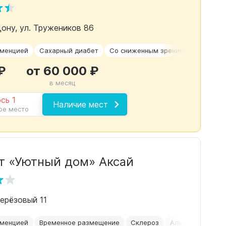
Дону, ул. Тружеников 86
еменцией
Сахарный диабет
Со сниженным зрением
Уход 24
₽
от 60 000 ₽
в месяц
сь 1
Наличие мест
ое место
т «Уютный дом» Аксай
 берёзовый 11
еменцией
Временное размещение
Склероз
Альцгеймер
О