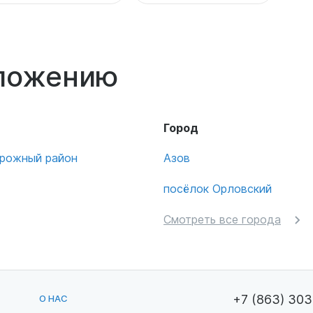
оложению
Город
рожный район
Азов
посёлок Орловский
Смотреть все города
+7 (863) 30
О НАС