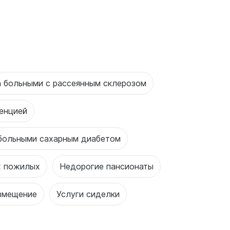
а больными с рассеянным склерозом
енцией
 больными сахарным диабетом
х пожилых
Недорогие пансионаты
змещение
Услуги сиделки