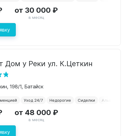
₽
от 30 000 ₽
в месяц
явку
 Дом у Реки ул. К.Цеткин
ин, 198/1, Батайск
еменцией
Уход 24/7
Недорогие
Сиделки
Альцгеймер
₽
от 48 000 ₽
в месяц
явку