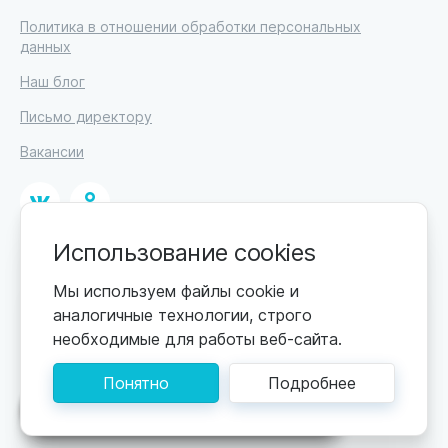
Политика в отношении обработки персональных
данных
Наш блог
Письмо директору
Вакансии
Использование cookies
© 2026
ИП Высоцкий Дмитрий Петрович, ИНН 233610721148
Мы используем файлы cookie и
аналогичные технологии, строго
0+
Цены обновляются по мере поступления новой
необходимые для работы веб-сайта.
информации. Точную стоимость уточняйте у
пансионата. Информация, предоставленная на сайте,
Понятно
Подробнее
не может быть использована для постановки
диагноза, назначения лечения и не заменяет прием
Поможем подобрать пансионат
врача.