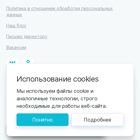
Политика в отношении обработки персональных
данных
Наш блог
Письмо директору
Вакансии
Использование cookies
© 2026
ИП Высоцкий Дмитрий Петрович, ИНН 233610721148
Мы используем файлы cookie и
аналогичные технологии, строго
0+
Цены обновляются по мере поступления новой
необходимые для работы веб-сайта.
информации. Точную стоимость уточняйте у
пансионата. Информация, предоставленная на сайте,
Понятно
Подробнее
не может быть использована для постановки
диагноза, назначения лечения и не заменяет прием
Поможем подобрать пансионат
врача.