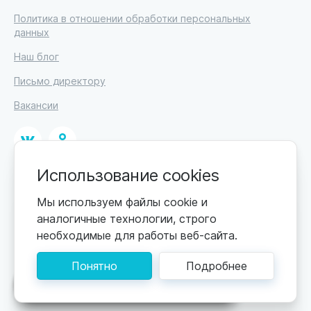
Политика в отношении обработки персональных
данных
Наш блог
Письмо директору
Вакансии
Использование cookies
© 2026
ИП Высоцкий Дмитрий Петрович, ИНН 233610721148
Мы используем файлы cookie и
аналогичные технологии, строго
0+
Цены обновляются по мере поступления новой
необходимые для работы веб-сайта.
информации. Точную стоимость уточняйте у
пансионата. Информация, предоставленная на сайте,
Понятно
Подробнее
не может быть использована для постановки
диагноза, назначения лечения и не заменяет прием
Поможем подобрать пансионат
врача.