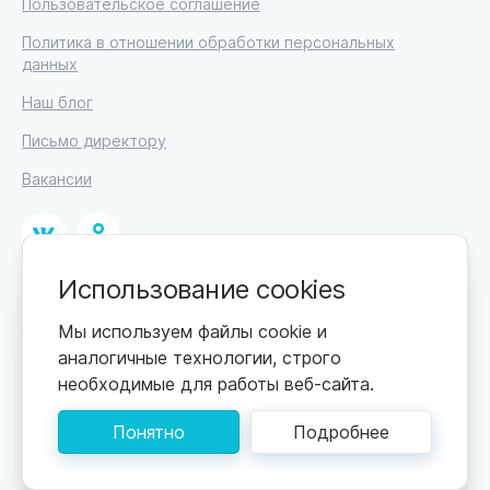
Пользовательское соглашение
Политика в отношении обработки персональных
данных
Наш блог
Письмо директору
Вакансии
Использование cookies
© 2026
ИП Высоцкий Дмитрий Петрович, ИНН 233610721148
Мы используем файлы cookie и
аналогичные технологии, строго
0+
Цены обновляются по мере поступления новой
необходимые для работы веб-сайта.
информации. Точную стоимость уточняйте у
пансионата. Информация, предоставленная на сайте,
Понятно
Подробнее
не может быть использована для постановки
диагноза, назначения лечения и не заменяет прием
врача.